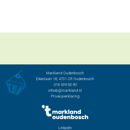
Oudenbosch ligt 't
accent op talent!
Markland Oudenbosch
Eikenlaan 18, 4731 CR Oudenbosch
016 539 03 90
infoob@markland.nl
Privacyverklaring
LinkedIn